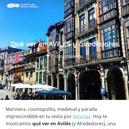
Qué ver en AVILÉS y alrededores
Planes y escapadas
Marinera, cosmopolita, medieval y parada
imprescindible en tu visita por
Asturias
. Hoy te
mostramos
qué ver en Avilés
(y Alrededores), una