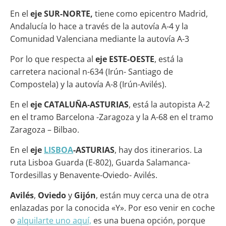
En el
eje SUR-NORTE,
tiene como epicentro Madrid,
Andalucía lo hace a través de la autovía A-4 y la
Comunidad Valenciana mediante la autovía A-3
Por lo que respecta al
eje ESTE-OESTE
, está la
carretera nacional n-634 (Irún- Santiago de
Compostela) y la autovía A-8 (Irún-Avilés).
En el
eje CATALUÑA-ASTURIAS
, está la autopista A-2
en el tramo Barcelona -Zaragoza y la A-68 en el tramo
Zaragoza – Bilbao.
En el
eje
LISBOA
-ASTURIAS
, hay dos itinerarios. La
ruta Lisboa Guarda (E-802), Guarda Salamanca-
Tordesillas y Benavente-Oviedo- Avilés.
Avilés
,
Oviedo
y
Gijón
, están muy cerca una de otra
enlazadas por la conocida «Y». Por eso venir en coche
o
alquilarte uno aquí,
es una buena opción, porque