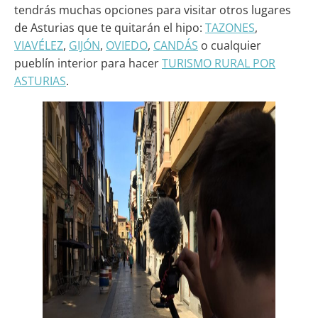
tendrás muchas opciones para visitar otros lugares
de Asturias que te quitarán el hipo:
TAZONES
,
VIAVÉLEZ
,
GIJÓN
,
OVIEDO
,
CANDÁS
o cualquier
pueblín interior para hacer
TURISMO RURAL POR
ASTURIAS
.