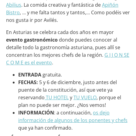
Abilius
. La comida creativa y fantástica de
Apiñón
Bistro
, … y me falta tantos y tantos,… Como podéis ver
nos gusta ir por Avilés.
En Asturias se celebra cada dos años en mayor
evento gastronómico
donde puedes conocer al
detalle todo la gastronomía asturiana, pues allí se
concentran los mejores chefs de la región.
G I J O N SE
C O M E es el evento
.
ENTRADA
gratuita.
FECHAS:
5 y 6 de diciembre, justo antes del
puente de la constitución, así que vete ya
reservando
TU HOTEL
y
TU VUELO
, porque el
plan no puede ser mejor. ¿Nos vemos!
INFORMACIÓN
: a continuación,
os dejo
información de algunos de los ponentes y chefs
que ya han confirmado.