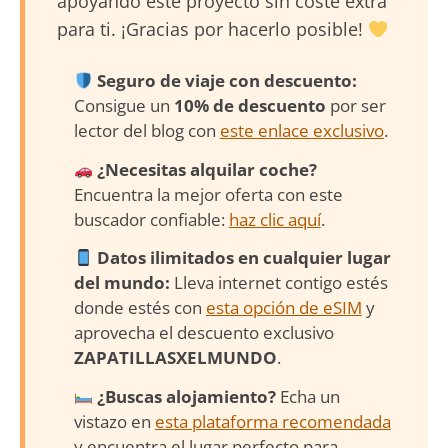
apoyando este proyecto sin coste extra
para ti. ¡Gracias por hacerlo posible!
Seguro de viaje con descuento:
Consigue un
10% de descuento
por ser
lector del blog con
este enlace exclusivo
.
¿Necesitas alquilar coche?
Encuentra la mejor oferta con este
buscador confiable:
haz clic aquí
.
Datos ilimitados en cualquier lugar
del mundo:
Lleva internet contigo estés
donde estés con
esta opción de eSIM
y
aprovecha el descuento exclusivo
ZAPATILLASXELMUNDO
.
¿Buscas alojamiento?
Echa un
vistazo en
esta plataforma recomendada
y encuentra el lugar perfecto para