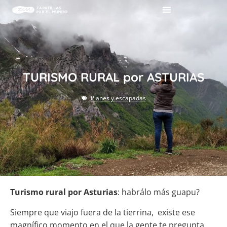
TURISMO RURAL por ASTURIAS
Planes y escapadas
Turismo rural por Asturias
: habrálo más guapu?
Siempre que viajo fuera de la tierrina, existe ese
magnífico momento en el que la gente te pregunta…