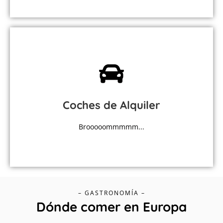
MÁS INFORMACIÓN
complicaciones.
Coches de Alquiler
Alquila tu choche y disfruta del viaje sin
Brooooommmmm...
Libre como el viento
– GASTRONOMÍA –
Dónde comer en Europa