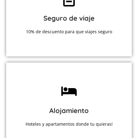
de Zapatillas por el Mundo
Seguro de viaje
Intermundial ofrece un 10% a toda la comunidad
10% de descuento para que viajes seguro
Viaja sin asumir riesgos
MÁS INFORMACIÓN
solo un click!!
Alojamiento
Tenemos los mejores precios de Booking para ti a
Hoteles y apartamentos donde tu quieras!
Dormirás como un lirón