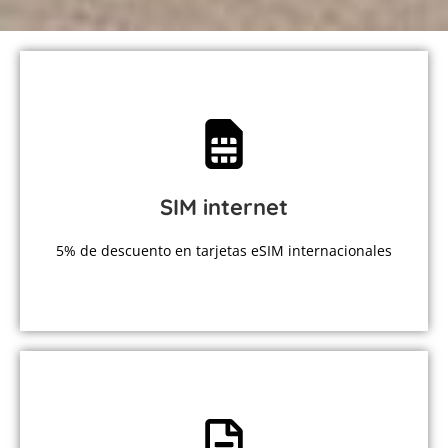
MÁS INFORMACIÓN
SIM internet
Datos ilimitados en cualquier lugar del mundo
Viaja conectado
5% de descuento en tarjetas eSIM internacionales
MÁS INFORMACIÓN