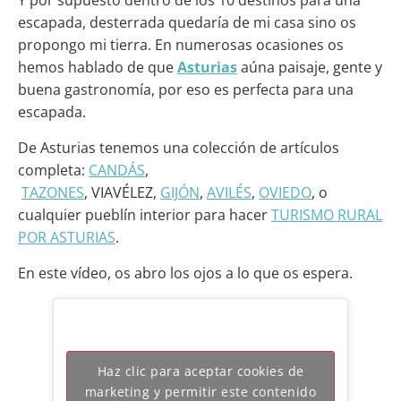
escapada, desterrada quedaría de mi casa sino os
propongo mi tierra. En numerosas ocasiones os
hemos hablado de que
Asturias
aúna paisaje, gente y
buena gastronomía, por eso es perfecta para una
escapada.
De Asturias tenemos una colección de artículos
completa:
CANDÁS
,
TAZONES
, VIAVÉLEZ,
GIJÓN
,
AVILÉS
,
OVIEDO
, o
cualquier pueblín interior para hacer
TURISMO RURAL
POR ASTURIAS
.
En este vídeo, os abro los ojos a lo que os espera.
Haz clic para aceptar cookies de
marketing y permitir este contenido