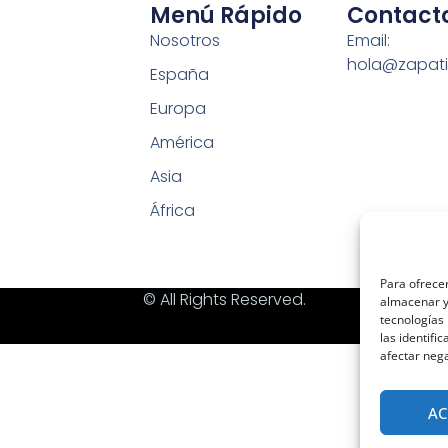
Menú Rápido
Contact
Nosotros
Email:
hola@zapati
España
Europa
América
Asia
África
Para ofrecer
© All Rights Reserved.
almacenar y/
tecnologías
las identifi
afectar nega
AC