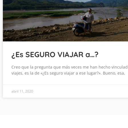
¿Es SEGURO VIAJAR a…?
Creo que la pregunta que más veces me han hecho vinculad
viajes, es la de «¿Es seguro viajar a ese lugar?». Bueno, esa,
abril 11, 2020