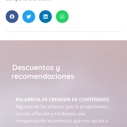
Descuentos y
recomendaciones
PALABRITA DE CREADOR DE CONTENIDOS
:
Algunos de los enlaces que te proponemos,
son de afiliación y recibimos una
compensación económica que nos ayuda a