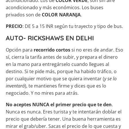
acondicionado. Los de
COLOR VERDE
, son sin aire
acondicionado y más económicos. Los buses
privados son de
COLOR NARANJA
.
PRECIO
: DE 5 a 15 INR según tu trayecto y tipo de bus.
AUTO- RICKSHAWS EN DELHI
Opción para
recorrido cortos
si no eres de andar. Eso
sí, cierra la tarifa antes de subir, y prepara el dinero
en la mano para entregárselo cuando llegues al
destino. Si te pide más, porque ha habido tráfico, o
por cualquier motivo que se quiera inventar (
y se lo
inventará
), te mantienes firme y dices que es lo
negociado. Y no mires para atrás.
No aceptes NUNCA el primer precio que te den
.
Nunca es nunca. Eres turista y te intentarán doblar el
precio que debería tener. Una buena herramienta es
mirar el grab/uber. Sacas el precio de lo que cuesta y