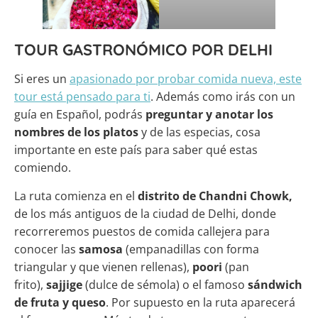
TOUR GASTRONÓMICO POR DELHI
Si eres un
apasionado por probar comida nueva, este
tour está pensado para ti
. Además como irás con un
guía en Español, podrás
preguntar y anotar los
nombres de los platos
y de las especias, cosa
importante en este país para saber qué estas
comiendo.
La ruta comienza en el
distrito de Chandni Chowk,
de los más antiguos de la ciudad de Delhi, donde
recorreremos puestos de comida callejera para
conocer las
samosa
(empanadillas con forma
triangular y que vienen rellenas),
poori
(pan
frito),
sajjige
(dulce de sémola) o el famoso
sándwich
de fruta y queso
. Por supuesto en la ruta aparecerá