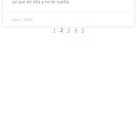
un pie en ella y no te suelta
julio 1, 2025
1
2
3
4
5