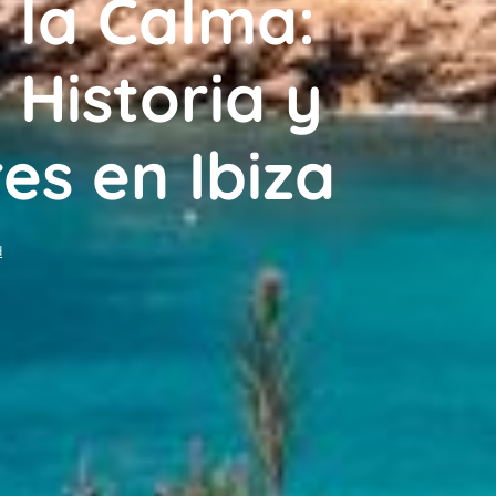
 la Calma:
 Historia y
es en Ibiza
d