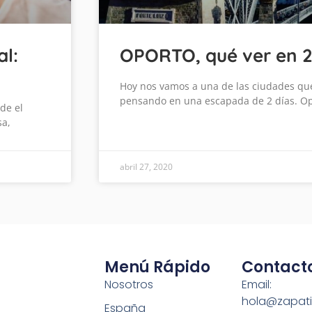
l:
OPORTO, qué ver en 2 
Hoy nos vamos a una de las ciudades que
pensando en una escapada de 2 días. Op
de el
sa,
abril 27, 2020
Menú Rápido
Contact
Nosotros
Email:
hola@zapati
España