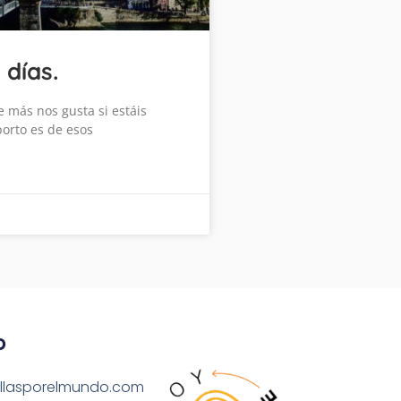
días.
 más nos gusta si estáis
orto es de esos
o
llasporelmundo.com