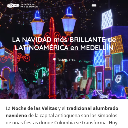
LA NAVIDAD más BRILLANTE de
LATINOAMÉRICA en MEDELLÍN
Especiales
La
Noche de las Velitas
y el
tradicional alumbrado
navideño
de la capital antioqueña son los símbolos
de unas fiestas donde Colombia se transforma. Hoy